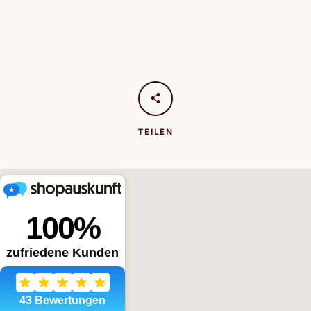
MITGLIED
BERATUNG
KONTAKT
IMPRESSUM
WIDERRUFSRECHT
DATENSCHUTZ
AGB
TEILEN
Urheberrecht © 2026,
Assistenzhunde-Zentrum T.A.R.S.Q. Shop
.