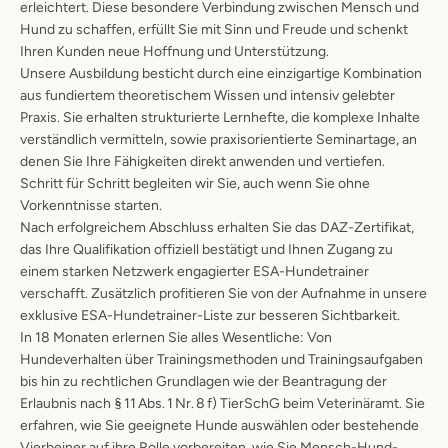
erleichtert. Diese besondere Verbindung zwischen Mensch und
Hund zu schaffen, erfüllt Sie mit Sinn und Freude und schenkt
Ihren Kunden neue Hoffnung und Unterstützung.
Unsere Ausbildung besticht durch eine einzigartige Kombination
aus fundiertem theoretischem Wissen und intensiv gelebter
Praxis. Sie erhalten strukturierte Lernhefte, die komplexe Inhalte
verständlich vermitteln, sowie praxisorientierte Seminartage, an
denen Sie Ihre Fähigkeiten direkt anwenden und vertiefen.
Schritt für Schritt begleiten wir Sie, auch wenn Sie ohne
Vorkenntnisse starten.
Nach erfolgreichem Abschluss erhalten Sie das DAZ-Zertifikat,
das Ihre Qualifikation offiziell bestätigt und Ihnen Zugang zu
einem starken Netzwerk engagierter ESA-Hundetrainer
verschafft. Zusätzlich profitieren Sie von der Aufnahme in unsere
exklusive ESA-Hundetrainer-Liste zur besseren Sichtbarkeit.
In 18 Monaten erlernen Sie alles Wesentliche: Von
Hundeverhalten über Trainingsmethoden und Trainingsaufgaben
bis hin zu rechtlichen Grundlagen wie der Beantragung der
Erlaubnis nach § 11 Abs. 1 Nr. 8 f) TierSchG beim Veterinäramt. Sie
erfahren, wie Sie geeignete Hunde auswählen oder bestehende
Vierbeiner auf ihre Rolle vorbereiten, wie Sie Mensch-Hund-